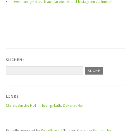
…wird sind jetzt auch auf facebook und Instagram zu finden!
SUCHEN:
LINKS
Christuskirche Hof
Evang.-Luth. Dekanat Hof
Proudly powered by
WordPress
|
Theme: Yoko von
Elmastudio